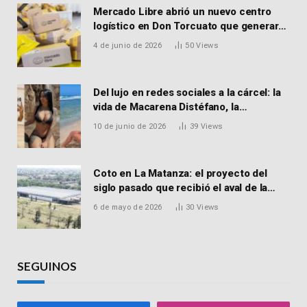
Mercado Libre abrió un nuevo centro
logístico en Don Torcuato que generará
900 empleos: cómo enviar el CV
4 de junio de 2026
50
Views
Del lujo en redes sociales a la cárcel: la
vida de Macarena Distéfano, la
influencer de San Martín acusada de
10 de junio de 2026
39
Views
vender drogas
Coto en La Matanza: el proyecto del
siglo pasado que recibió el aval de la
Justicia para reactivar una obra frenada
6 de mayo de 2026
30
Views
hace 15 años
SEGUINOS