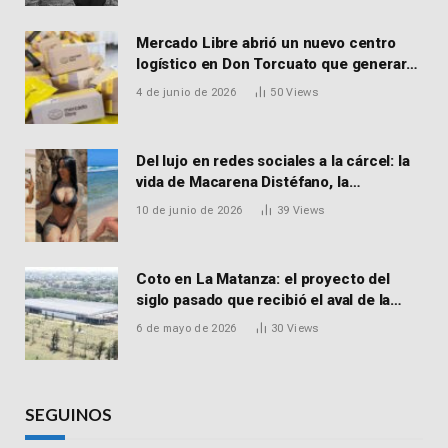
Mercado Libre abrió un nuevo centro
logístico en Don Torcuato que generará
900 empleos: cómo enviar el CV
4 de junio de 2026
50
Views
Del lujo en redes sociales a la cárcel: la
vida de Macarena Distéfano, la
influencer de San Martín acusada de
10 de junio de 2026
39
Views
vender drogas
Coto en La Matanza: el proyecto del
siglo pasado que recibió el aval de la
Justicia para reactivar una obra frenada
6 de mayo de 2026
30
Views
hace 15 años
SEGUINOS