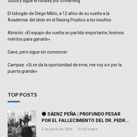
Suiza y sigue el hockey por streaming
El tobogán de Diego Milito, a 12 años de su vuelta a la
Academia: del ídolo en el Racing Positivo a los insultos
Almirón: «El equipo dio vuelta un partido importante, hicimos
méritos para ganarlo»
Ganó, pero sigue sin convencer
Campaz: «Si se da la oportunidad de irme, me voy a ir por la
puerta grande»
TOP POSTS
⚫ SÁENZ PEÑA | PROFUNDO PESAR
POR EL FALLECIMIENTO DEL DR. PEDRO
MARTORELL
2 de junio de 2026
63
Views