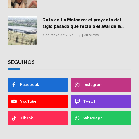
vender drogas
Coto en La Matanza: el proyecto del
siglo pasado que recibió el aval de la
Justicia para reactivar una obra frenada
6 de mayo de 2026
30
Views
hace 15 años
SEGUINOS
Facebook
Instagram
YouTube
Twitch
TikTok
WhatsApp