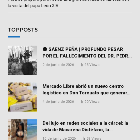
la visita del papa León XIV
TOP POSTS
⚫ SÁENZ PEÑA | PROFUNDO PESAR
POR EL FALLECIMIENTO DEL DR. PEDRO
MARTORELL
2 de junio de 2026
63
Views
Mercado Libre abrió un nuevo centro
logístico en Don Torcuato que generará
900 empleos: cómo enviar el CV
4 de junio de 2026
50
Views
Del lujo en redes sociales a la cárcel: la
vida de Macarena Distéfano, la
influencer de San Martín acusada de
10 de junio de 2026
39
Views