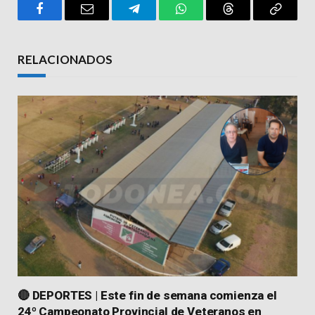
Facebook
Email
Telegram
WhatsApp
Threads
Copy
Link
RELACIONADOS
🔴 DEPORTES | Este fin de semana comienza el
24º Campeonato Provincial de Veteranos en