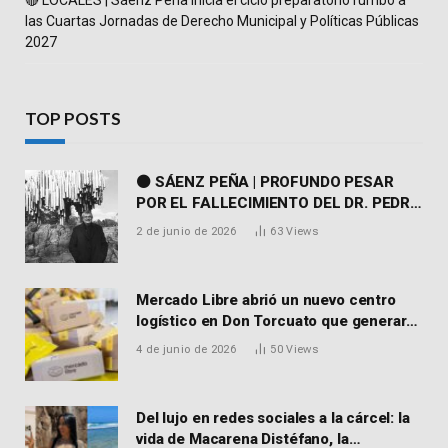
las Cuartas Jornadas de Derecho Municipal y Políticas Públicas
2027
TOP POSTS
⚫ SÁENZ PEÑA | PROFUNDO PESAR
POR EL FALLECIMIENTO DEL DR. PEDRO
MARTORELL
2 de junio de 2026
63
Views
Mercado Libre abrió un nuevo centro
logístico en Don Torcuato que generará
900 empleos: cómo enviar el CV
4 de junio de 2026
50
Views
Del lujo en redes sociales a la cárcel: la
vida de Macarena Distéfano, la