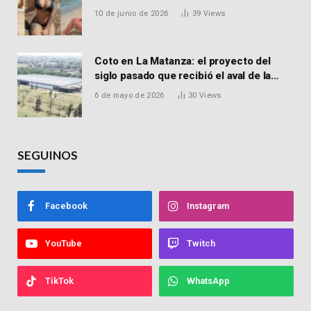
influencer de San Martín acusada de
10 de junio de 2026
39
Views
vender drogas
Coto en La Matanza: el proyecto del
siglo pasado que recibió el aval de la
Justicia para reactivar una obra frenada
6 de mayo de 2026
30
Views
hace 15 años
SEGUINOS
Facebook
Instagram
YouTube
Twitch
TikTok
WhatsApp