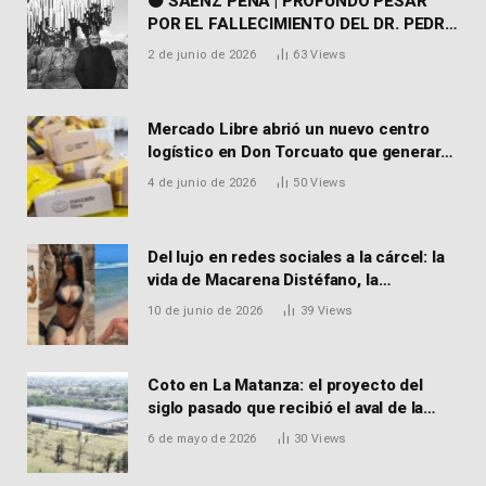
⚫ SÁENZ PEÑA | PROFUNDO PESAR
POR EL FALLECIMIENTO DEL DR. PEDRO
MARTORELL
2 de junio de 2026
63
Views
Mercado Libre abrió un nuevo centro
logístico en Don Torcuato que generará
900 empleos: cómo enviar el CV
4 de junio de 2026
50
Views
Del lujo en redes sociales a la cárcel: la
vida de Macarena Distéfano, la
influencer de San Martín acusada de
10 de junio de 2026
39
Views
vender drogas
Coto en La Matanza: el proyecto del
siglo pasado que recibió el aval de la
Justicia para reactivar una obra frenada
6 de mayo de 2026
30
Views
hace 15 años