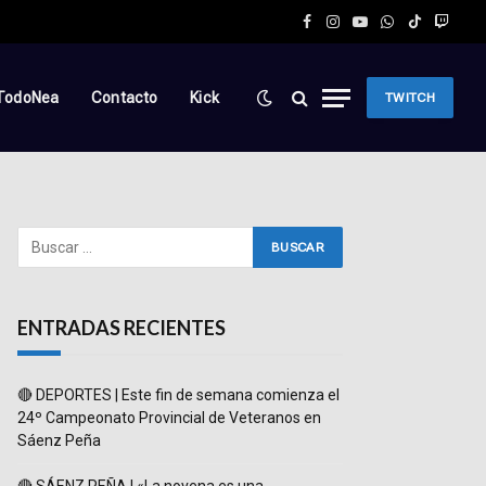
Facebook
Instagram
YouTube
WhatsApp
TikTok
Twitc
TodoNea
Contacto
Kick
TWITCH
ENTRADAS RECIENTES
🔴 DEPORTES | Este fin de semana comienza el
24º Campeonato Provincial de Veteranos en
Sáenz Peña