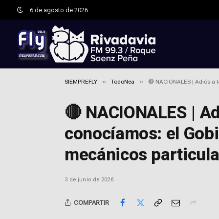
6 de agosto de 2026
»
»
SIEMPREFLY
TodoNea
🔴 NACIONALES | Adiós a l
🔴 NACIONALES | Ad
conocíamos: el Gobie
mecánicos particul
3 de junio de 2026
COMPARTIR