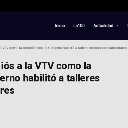
Inicio
La100
Actualidad
a VTV como la conocíamos: el Gobierno habilitó a talleres mecánicos particulares
iós a la VTV como la
rno habilitó a talleres
ares