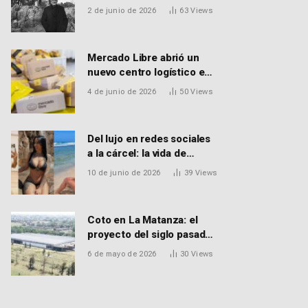
EL FALLECIMIENTO DEL
2 de junio de 2026
63
Views
DR. PEDRO MARTORELL
Mercado Libre abrió un
nuevo centro logístico en
Don Torcuato que
4 de junio de 2026
50
Views
generará 900 empleos:
cómo enviar el CV
Del lujo en redes sociales
a la cárcel: la vida de
Macarena Distéfano, la
10 de junio de 2026
39
Views
influencer de San Martín
acusada de vender drogas
Coto en La Matanza: el
proyecto del siglo pasado
que recibió el aval de la
6 de mayo de 2026
30
Views
Justicia para reactivar una
obra frenada hace 15 años