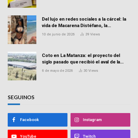
Del lujo en redes sociales a la cárcel: la
vida de Macarena Distéfano, la
influencer de San Martín acusada de
10 de junio de 2026
39
Views
vender drogas
Coto en La Matanza: el proyecto del
siglo pasado que recibió el aval de la
Justicia para reactivar una obra frenada
6 de mayo de 2026
30
Views
hace 15 años
SEGUINOS
Facebook
Instagram
YouTube
Twitch