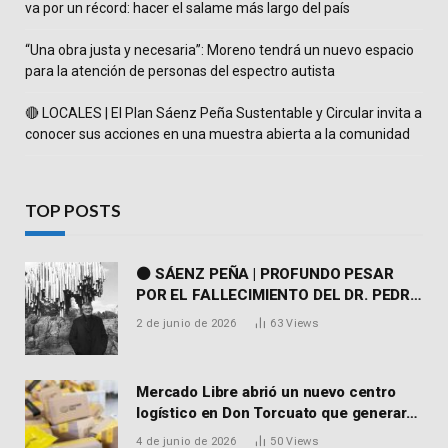
va por un récord: hacer el salame más largo del país
“Una obra justa y necesaria”: Moreno tendrá un nuevo espacio
para la atención de personas del espectro autista
🔴 LOCALES | El Plan Sáenz Peña Sustentable y Circular invita a
conocer sus acciones en una muestra abierta a la comunidad
TOP POSTS
⚫ SÁENZ PEÑA | PROFUNDO PESAR
POR EL FALLECIMIENTO DEL DR. PEDRO
MARTORELL
2 de junio de 2026
63
Views
Mercado Libre abrió un nuevo centro
logístico en Don Torcuato que generará
900 empleos: cómo enviar el CV
4 de junio de 2026
50
Views