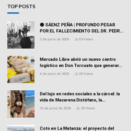
TOP POSTS
⚫ SÁENZ PEÑA | PROFUNDO PESAR
POR EL FALLECIMIENTO DEL DR. PEDRO
MARTORELL
2 de junio de 2026
63
Views
Mercado Libre abrió un nuevo centro
logístico en Don Torcuato que generará
900 empleos: cómo enviar el CV
4 de junio de 2026
50
Views
Del lujo en redes sociales a la cárcel: la
vida de Macarena Distéfano, la
influencer de San Martín acusada de
10 de junio de 2026
39
Views
vender drogas
Coto en La Matanza: el proyecto del