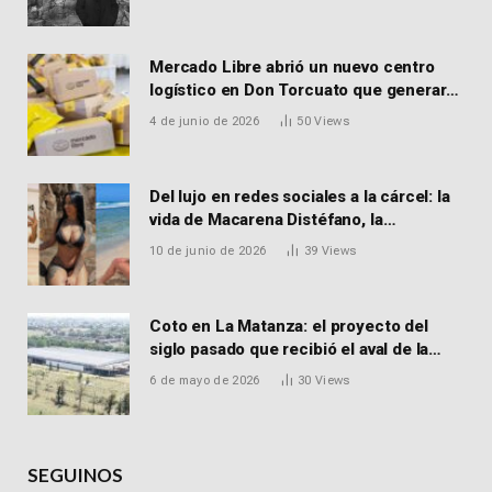
Mercado Libre abrió un nuevo centro
logístico en Don Torcuato que generará
900 empleos: cómo enviar el CV
4 de junio de 2026
50
Views
Del lujo en redes sociales a la cárcel: la
vida de Macarena Distéfano, la
influencer de San Martín acusada de
10 de junio de 2026
39
Views
vender drogas
Coto en La Matanza: el proyecto del
siglo pasado que recibió el aval de la
Justicia para reactivar una obra frenada
6 de mayo de 2026
30
Views
hace 15 años
SEGUINOS