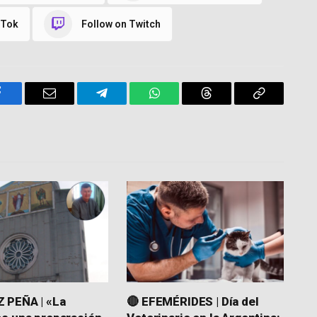
kTok
Follow on Twitch
Facebook
Email
Telegram
WhatsApp
Threads
Copy
Link
 PEÑA | «La
🔴 EFEMÉRIDES | Día del