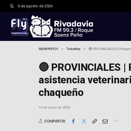
6 de agosto de 2026
»
»
SIEMPREFLY
TodoNea
🔴 PROVINCIALES | Progano 
🔴 PROVINCIALES | P
asistencia veterinar
chaqueño
13 de mayo de 2026
COMPARTIR