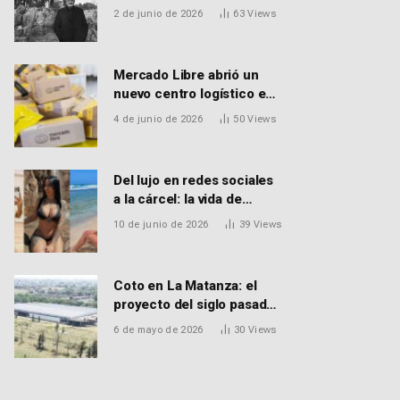
EL FALLECIMIENTO DEL
2 de junio de 2026
63
Views
DR. PEDRO MARTORELL
Mercado Libre abrió un
nuevo centro logístico en
Don Torcuato que
4 de junio de 2026
50
Views
generará 900 empleos:
cómo enviar el CV
Del lujo en redes sociales
a la cárcel: la vida de
Macarena Distéfano, la
10 de junio de 2026
39
Views
influencer de San Martín
acusada de vender drogas
Coto en La Matanza: el
proyecto del siglo pasado
que recibió el aval de la
6 de mayo de 2026
30
Views
Justicia para reactivar una
obra frenada hace 15 años