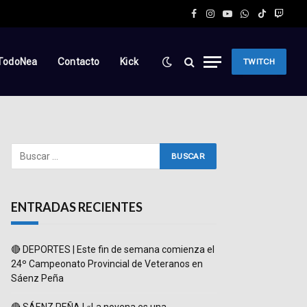
Facebook
Instagram
YouTube
WhatsApp
TikTok
Twitc
TodoNea
Contacto
Kick
TWITCH
ENTRADAS RECIENTES
🔴 DEPORTES | Este fin de semana comienza el
24º Campeonato Provincial de Veteranos en
Sáenz Peña