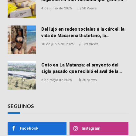
900 empleos: cómo enviar el CV
4 de junio de 2026
50
Views
Del lujo en redes sociales a la cárcel: la
vida de Macarena Distéfano, la
influencer de San Martín acusada de
10 de junio de 2026
39
Views
vender drogas
Coto en La Matanza: el proyecto del
siglo pasado que recibió el aval de la
Justicia para reactivar una obra frenada
6 de mayo de 2026
30
Views
hace 15 años
SEGUINOS
Facebook
Instagram