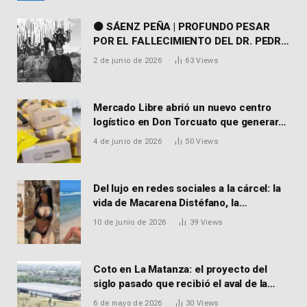
⚫ SÁENZ PEÑA | PROFUNDO PESAR
POR EL FALLECIMIENTO DEL DR. PEDRO
MARTORELL
2 de junio de 2026
63
Views
Mercado Libre abrió un nuevo centro
logístico en Don Torcuato que generará
900 empleos: cómo enviar el CV
4 de junio de 2026
50
Views
Del lujo en redes sociales a la cárcel: la
vida de Macarena Distéfano, la
influencer de San Martín acusada de
10 de junio de 2026
39
Views
vender drogas
Coto en La Matanza: el proyecto del
siglo pasado que recibió el aval de la
Justicia para reactivar una obra frenada
6 de mayo de 2026
30
Views