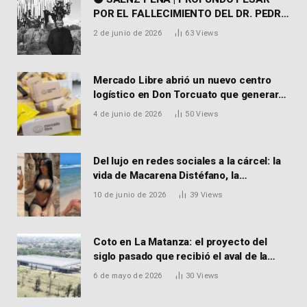
POR EL FALLECIMIENTO DEL DR. PEDRO
MARTORELL
2 de junio de 2026
63
Views
Mercado Libre abrió un nuevo centro
logístico en Don Torcuato que generará
900 empleos: cómo enviar el CV
4 de junio de 2026
50
Views
Del lujo en redes sociales a la cárcel: la
vida de Macarena Distéfano, la
influencer de San Martín acusada de
10 de junio de 2026
39
Views
vender drogas
Coto en La Matanza: el proyecto del
siglo pasado que recibió el aval de la
Justicia para reactivar una obra frenada
6 de mayo de 2026
30
Views
hace 15 años