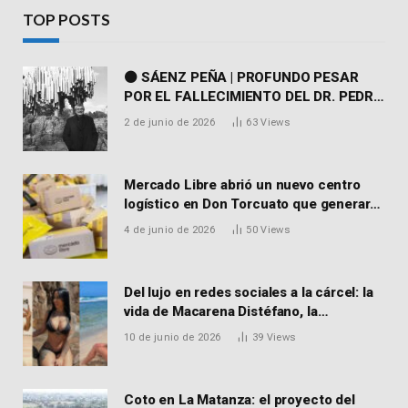
TOP POSTS
⚫ SÁENZ PEÑA | PROFUNDO PESAR
POR EL FALLECIMIENTO DEL DR. PEDRO
MARTORELL
2 de junio de 2026
63
Views
Mercado Libre abrió un nuevo centro
logístico en Don Torcuato que generará
900 empleos: cómo enviar el CV
4 de junio de 2026
50
Views
Del lujo en redes sociales a la cárcel: la
vida de Macarena Distéfano, la
influencer de San Martín acusada de
10 de junio de 2026
39
Views
vender drogas
Coto en La Matanza: el proyecto del