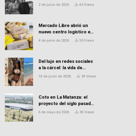
EL FALLECIMIENTO DEL
2 de junio de 2026
63
Views
DR. PEDRO MARTORELL
Mercado Libre abrió un
nuevo centro logístico en
Don Torcuato que
4 de junio de 2026
50
Views
generará 900 empleos:
cómo enviar el CV
Del lujo en redes sociales
a la cárcel: la vida de
Macarena Distéfano, la
10 de junio de 2026
39
Views
influencer de San Martín
acusada de vender drogas
Coto en La Matanza: el
proyecto del siglo pasado
que recibió el aval de la
6 de mayo de 2026
30
Views
Justicia para reactivar una
obra frenada hace 15 años