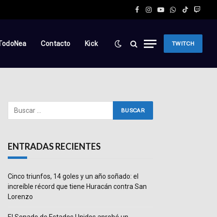
Facebook
Instagram
YouTube
WhatsApp
TikTok
Twitc
TodoNea
Contacto
Kick
TWITCH
ENTRADAS RECIENTES
Cinco triunfos, 14 goles y un año soñado: el
increíble récord que tiene Huracán contra San
Lorenzo