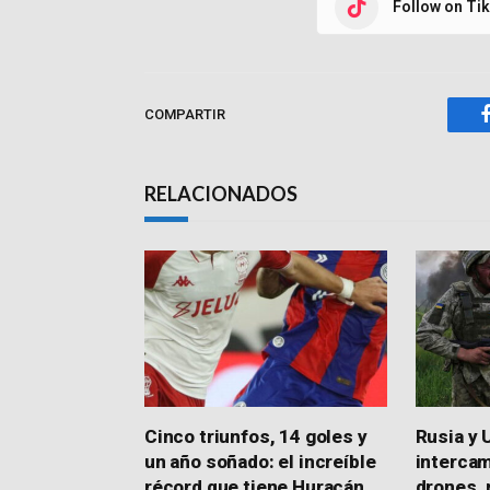
Follow on Ti
COMPARTIR
RELACIONADOS
Cinco triunfos, 14 goles y
Rusia y 
un año soñado: el increíble
intercam
récord que tiene Huracán
drones, 