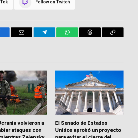
kTok
Follow on Twitch
Facebook
Email
Telegram
WhatsApp
Threads
Copy
Link
Ucrania volvieron a
El Senado de Estados
biar ataques con
Unidos aprobó un proyecto
mientras Zelensky
para evitar el cierre del