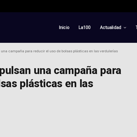
Inicio
La100
Actualidad
una campaña para reducir el uso de bolsas plásticas en las verdulerías
pulsan una campaña para
lsas plásticas en las