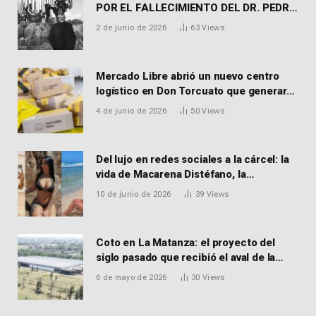
POR EL FALLECIMIENTO DEL DR. PEDRO
MARTORELL
2 de junio de 2026
63
Views
Mercado Libre abrió un nuevo centro
logístico en Don Torcuato que generará
900 empleos: cómo enviar el CV
4 de junio de 2026
50
Views
Del lujo en redes sociales a la cárcel: la
vida de Macarena Distéfano, la
influencer de San Martín acusada de
10 de junio de 2026
39
Views
vender drogas
Coto en La Matanza: el proyecto del
siglo pasado que recibió el aval de la
Justicia para reactivar una obra frenada
6 de mayo de 2026
30
Views
hace 15 años