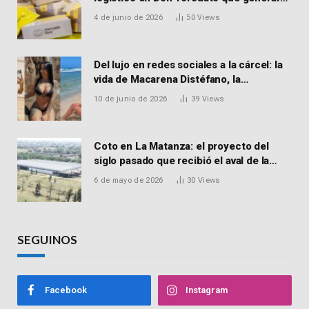
900 empleos: cómo enviar el CV
4 de junio de 2026
50
Views
Del lujo en redes sociales a la cárcel: la
vida de Macarena Distéfano, la
influencer de San Martín acusada de
10 de junio de 2026
39
Views
vender drogas
Coto en La Matanza: el proyecto del
siglo pasado que recibió el aval de la
Justicia para reactivar una obra frenada
6 de mayo de 2026
30
Views
hace 15 años
SEGUINOS
Facebook
Instagram