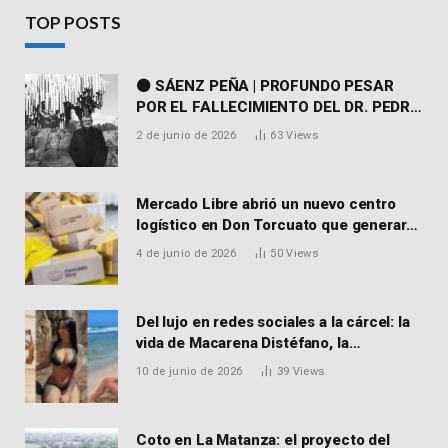
TOP POSTS
⚫ SÁENZ PEÑA | PROFUNDO PESAR
POR EL FALLECIMIENTO DEL DR. PEDRO
MARTORELL
2 de junio de 2026
63
Views
Mercado Libre abrió un nuevo centro
logístico en Don Torcuato que generará
900 empleos: cómo enviar el CV
4 de junio de 2026
50
Views
Del lujo en redes sociales a la cárcel: la
vida de Macarena Distéfano, la
influencer de San Martín acusada de
10 de junio de 2026
39
Views
vender drogas
Coto en La Matanza: el proyecto del