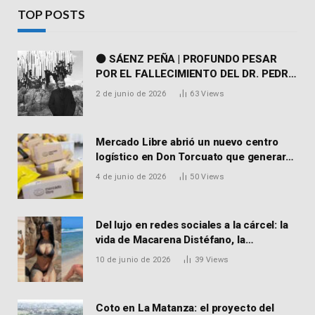
TOP POSTS
⚫ SÁENZ PEÑA | PROFUNDO PESAR
POR EL FALLECIMIENTO DEL DR. PEDRO
MARTORELL
2 de junio de 2026
63
Views
Mercado Libre abrió un nuevo centro
logístico en Don Torcuato que generará
900 empleos: cómo enviar el CV
4 de junio de 2026
50
Views
Del lujo en redes sociales a la cárcel: la
vida de Macarena Distéfano, la
influencer de San Martín acusada de
10 de junio de 2026
39
Views
vender drogas
Coto en La Matanza: el proyecto del