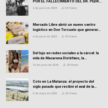
POR EL FALLECIMIENTO DEL DR. PEDRO
MARTORELL
2 de junio de 2026
63
Views
Mercado Libre abrió un nuevo centro
logístico en Don Torcuato que generará
900 empleos: cómo enviar el CV
4 de junio de 2026
50
Views
Del lujo en redes sociales a la cárcel: la
vida de Macarena Distéfano, la
influencer de San Martín acusada de
10 de junio de 2026
39
Views
vender drogas
Coto en La Matanza: el proyecto del
siglo pasado que recibió el aval de la
Justicia para reactivar una obra frenada
6 de mayo de 2026
30
Views
hace 15 años