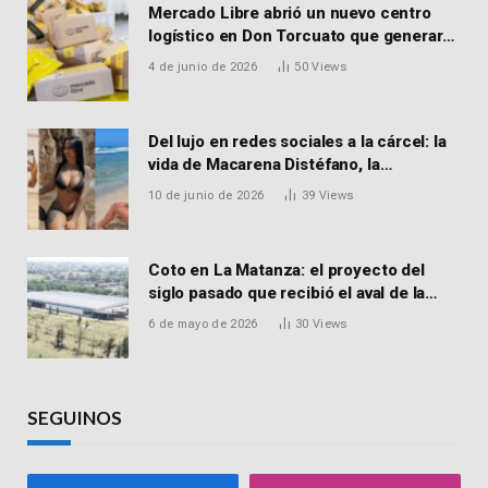
Mercado Libre abrió un nuevo centro
logístico en Don Torcuato que generará
900 empleos: cómo enviar el CV
4 de junio de 2026
50
Views
Del lujo en redes sociales a la cárcel: la
vida de Macarena Distéfano, la
influencer de San Martín acusada de
10 de junio de 2026
39
Views
vender drogas
Coto en La Matanza: el proyecto del
siglo pasado que recibió el aval de la
Justicia para reactivar una obra frenada
6 de mayo de 2026
30
Views
hace 15 años
SEGUINOS