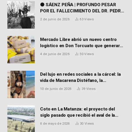
⚫ SÁENZ PEÑA | PROFUNDO PESAR
POR EL FALLECIMIENTO DEL DR. PEDRO
MARTORELL
2 de junio de 2026
63
Views
Mercado Libre abrió un nuevo centro
logístico en Don Torcuato que generará
900 empleos: cómo enviar el CV
4 de junio de 2026
50
Views
Del lujo en redes sociales a la cárcel: la
vida de Macarena Distéfano, la
influencer de San Martín acusada de
10 de junio de 2026
39
Views
vender drogas
Coto en La Matanza: el proyecto del
siglo pasado que recibió el aval de la
Justicia para reactivar una obra frenada
6 de mayo de 2026
30
Views
hace 15 años