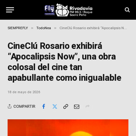
»
»
SIEMPREFLY
TodoNea
CineClú Rosario exhibirá “Apocalipsis Now”, una obra colosal del cine tan apabullante como inigualable
CineClú Rosario exhibirá
“Apocalipsis Now”, una obra
colosal del cine tan
apabullante como inigualable
18 de mayo de 2026
COMPARTIR