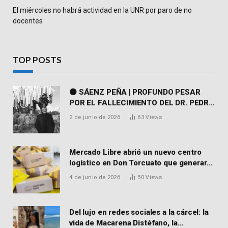
El miércoles no habrá actividad en la UNR por paro de no
docentes
TOP POSTS
⚫ SÁENZ PEÑA | PROFUNDO PESAR
POR EL FALLECIMIENTO DEL DR. PEDRO
MARTORELL
2 de junio de 2026
63
Views
Mercado Libre abrió un nuevo centro
logístico en Don Torcuato que generará
900 empleos: cómo enviar el CV
4 de junio de 2026
50
Views
Del lujo en redes sociales a la cárcel: la
vida de Macarena Distéfano, la