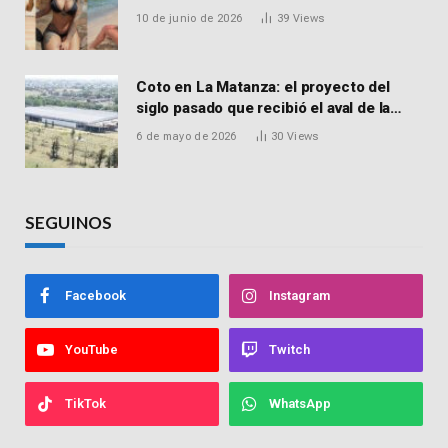
influencer de San Martín acusada de
10 de junio de 2026
39
Views
vender drogas
Coto en La Matanza: el proyecto del
siglo pasado que recibió el aval de la
Justicia para reactivar una obra frenada
6 de mayo de 2026
30
Views
hace 15 años
SEGUINOS
Facebook
Instagram
YouTube
Twitch
TikTok
WhatsApp