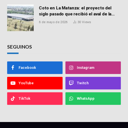
Coto en La Matanza: el proyecto del
siglo pasado que recibió el aval de la
Justicia para reactivar una obra frenada
6 de mayo de 2026
30
Views
hace 15 años
SEGUINOS
Facebook
Instagram
YouTube
Twitch
TikTok
WhatsApp