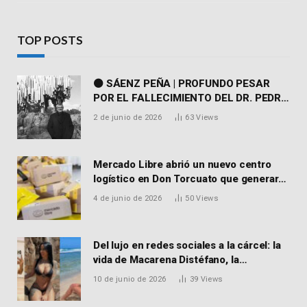
TOP POSTS
⚫ SÁENZ PEÑA | PROFUNDO PESAR
POR EL FALLECIMIENTO DEL DR. PEDRO
MARTORELL
2 de junio de 2026
63
Views
Mercado Libre abrió un nuevo centro
logístico en Don Torcuato que generará
900 empleos: cómo enviar el CV
4 de junio de 2026
50
Views
Del lujo en redes sociales a la cárcel: la
vida de Macarena Distéfano, la
influencer de San Martín acusada de
10 de junio de 2026
39
Views
vender drogas