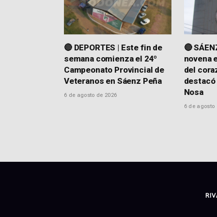
🔴 DEPORTES | Este fin de
🔴 SÁENZ
semana comienza el 24º
novena e
Campeonato Provincial de
del cora
Veteranos en Sáenz Peña
destacó 
Nosa
6 de agosto de 2026
6 de agosto
RIV