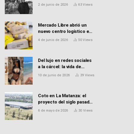
EL FALLECIMIENTO DEL
2 de junio de 2026
63
Views
DR. PEDRO MARTORELL
Mercado Libre abrió un
nuevo centro logístico en
Don Torcuato que
4 de junio de 2026
50
Views
generará 900 empleos:
cómo enviar el CV
Del lujo en redes sociales
a la cárcel: la vida de
Macarena Distéfano, la
10 de junio de 2026
39
Views
influencer de San Martín
acusada de vender drogas
Coto en La Matanza: el
proyecto del siglo pasado
que recibió el aval de la
6 de mayo de 2026
30
Views
Justicia para reactivar una
obra frenada hace 15 años