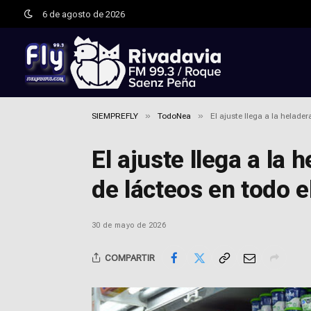
6 de agosto de 2026
»
»
SIEMPREFLY
TodoNea
El ajuste llega a la helade
El ajuste llega a la
de lácteos en todo e
30 de mayo de 2026
COMPARTIR