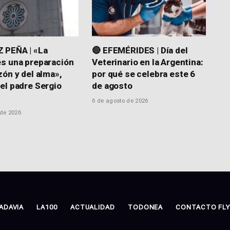
 PEÑA | «La
🔴 EFEMÉRIDES | Día del
s una preparación
Veterinario en la Argentina:
zón y del alma»,
por qué se celebra este 6
el padre Sergio
de agosto
6 de agosto de 2026
 de 2026
ADAVIA
LA100
ACTUALIDAD
TODONEA
CONTACTO FLY