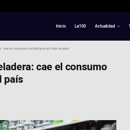
Inicio
La100
Actualidad
ra: cae el consumo de lácteos en todo el país
 heladera: cae el consumo
l país