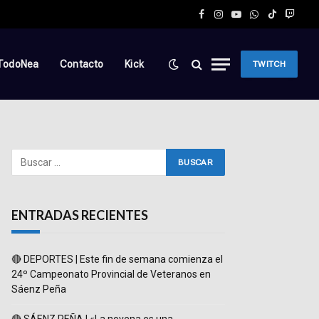
Facebook
Instagram
YouTube
WhatsApp
TikTok
Twitc
TodoNea
Contacto
Kick
TWITCH
ENTRADAS RECIENTES
🔴 DEPORTES | Este fin de semana comienza el
24º Campeonato Provincial de Veteranos en
Sáenz Peña