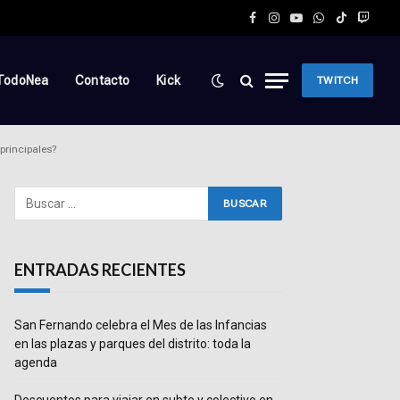
Facebook
Instagram
YouTube
WhatsApp
TikTok
Twitc
TodoNea
Contacto
Kick
TWITCH
principales?
ENTRADAS RECIENTES
San Fernando celebra el Mes de las Infancias
en las plazas y parques del distrito: toda la
agenda