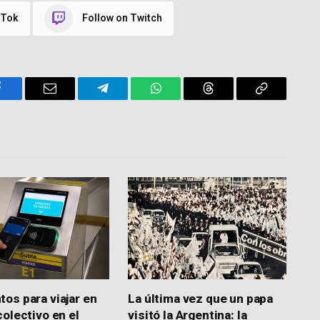
kTok
Follow on Twitch
Facebook
Email
Telegram
WhatsApp
Threads
Copy
Link
os para viajar en
La última vez que un papa
colectivo en el
visitó la Argentina: la