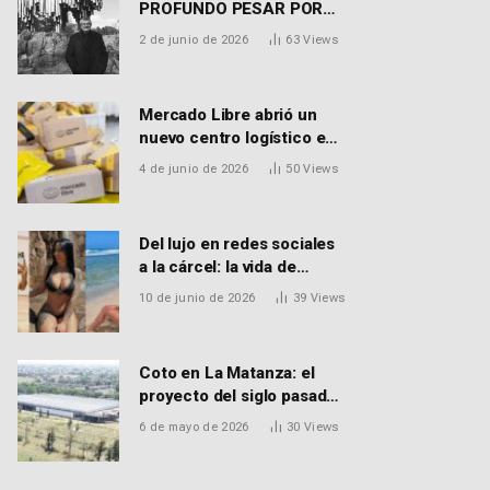
PROFUNDO PESAR POR
EL FALLECIMIENTO DEL
2 de junio de 2026
63
Views
DR. PEDRO MARTORELL
Mercado Libre abrió un
nuevo centro logístico en
Don Torcuato que
4 de junio de 2026
50
Views
generará 900 empleos:
cómo enviar el CV
Del lujo en redes sociales
a la cárcel: la vida de
Macarena Distéfano, la
10 de junio de 2026
39
Views
influencer de San Martín
acusada de vender drogas
Coto en La Matanza: el
proyecto del siglo pasado
que recibió el aval de la
6 de mayo de 2026
30
Views
Justicia para reactivar una
obra frenada hace 15 años