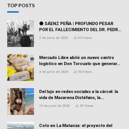
TOP POSTS
⚫ SÁENZ PEÑA | PROFUNDO PESAR
POR EL FALLECIMIENTO DEL DR. PEDRO
MARTORELL
2 de junio de 2026
63
Views
Mercado Libre abrió un nuevo centro
logístico en Don Torcuato que generará
900 empleos: cómo enviar el CV
4 de junio de 2026
50
Views
Del lujo en redes sociales a la cárcel: la
vida de Macarena Distéfano, la
influencer de San Martín acusada de
10 de junio de 2026
39
Views
vender drogas
Coto en La Matanza: el proyecto del