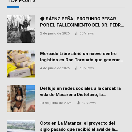
TOP POSTS
⚫ SÁENZ PEÑA | PROFUNDO PESAR
POR EL FALLECIMIENTO DEL DR. PEDRO
MARTORELL
2 de junio de 2026
63
Views
Mercado Libre abrió un nuevo centro
logístico en Don Torcuato que generará
900 empleos: cómo enviar el CV
4 de junio de 2026
50
Views
Del lujo en redes sociales a la cárcel: la
vida de Macarena Distéfano, la
influencer de San Martín acusada de
10 de junio de 2026
39
Views
vender drogas
Coto en La Matanza: el proyecto del
siglo pasado que recibió el aval de la