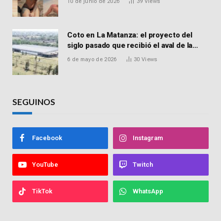
10 de junio de 2026
39
Views
vender drogas
Coto en La Matanza: el proyecto del
siglo pasado que recibió el aval de la
Justicia para reactivar una obra frenada
6 de mayo de 2026
30
Views
hace 15 años
SEGUINOS
Facebook
Instagram
YouTube
Twitch
TikTok
WhatsApp