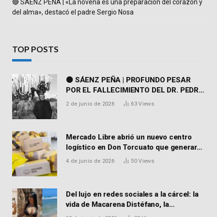
🔴 SÁENZ PEÑA | «La novena es una preparación del corazón y
del alma», destacó el padre Sergio Nosa
TOP POSTS
⚫ SÁENZ PEÑA | PROFUNDO PESAR
POR EL FALLECIMIENTO DEL DR. PEDRO
MARTORELL
2 de junio de 2026
63
Views
Mercado Libre abrió un nuevo centro
logístico en Don Torcuato que generará
900 empleos: cómo enviar el CV
4 de junio de 2026
50
Views
Del lujo en redes sociales a la cárcel: la
vida de Macarena Distéfano, la
influencer de San Martín acusada de