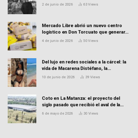
MARTORELL
2 de junio de 2026
63
Views
Mercado Libre abrió un nuevo centro
logístico en Don Torcuato que generará
900 empleos: cómo enviar el CV
4 de junio de 2026
50
Views
Del lujo en redes sociales a la cárcel: la
vida de Macarena Distéfano, la
influencer de San Martín acusada de
10 de junio de 2026
39
Views
vender drogas
Coto en La Matanza: el proyecto del
siglo pasado que recibió el aval de la
Justicia para reactivar una obra frenada
6 de mayo de 2026
30
Views
hace 15 años