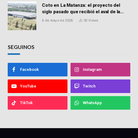
Coto en La Matanza: el proyecto del
siglo pasado que recibió el aval de la
Justicia para reactivar una obra frenada
6 de mayo de 2026
30
Views
hace 15 años
SEGUINOS
Facebook
Instagram
YouTube
Twitch
TikTok
WhatsApp