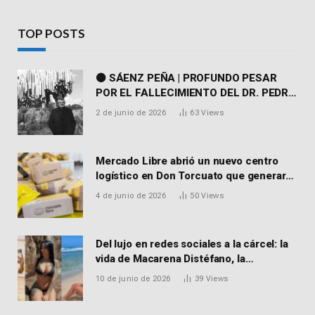
TOP POSTS
⚫ SÁENZ PEÑA | PROFUNDO PESAR
POR EL FALLECIMIENTO DEL DR. PEDRO
MARTORELL
2 de junio de 2026
63
Views
Mercado Libre abrió un nuevo centro
logístico en Don Torcuato que generará
900 empleos: cómo enviar el CV
4 de junio de 2026
50
Views
Del lujo en redes sociales a la cárcel: la
vida de Macarena Distéfano, la
influencer de San Martín acusada de
10 de junio de 2026
39
Views
vender drogas