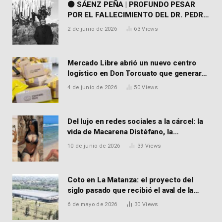
⚫ SÁENZ PEÑA | PROFUNDO PESAR
POR EL FALLECIMIENTO DEL DR. PEDRO
MARTORELL
2 de junio de 2026
63
Views
Mercado Libre abrió un nuevo centro
logístico en Don Torcuato que generará
900 empleos: cómo enviar el CV
4 de junio de 2026
50
Views
Del lujo en redes sociales a la cárcel: la
vida de Macarena Distéfano, la
influencer de San Martín acusada de
10 de junio de 2026
39
Views
vender drogas
Coto en La Matanza: el proyecto del
siglo pasado que recibió el aval de la
Justicia para reactivar una obra frenada
6 de mayo de 2026
30
Views
hace 15 años