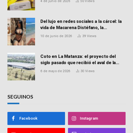
4 de junio de 2026
50
Views
Del lujo en redes sociales a la cárcel: la
vida de Macarena Distéfano, la
influencer de San Martín acusada de
10 de junio de 2026
39
Views
vender drogas
Coto en La Matanza: el proyecto del
siglo pasado que recibió el aval de la
Justicia para reactivar una obra frenada
6 de mayo de 2026
30
Views
hace 15 años
SEGUINOS
Facebook
Instagram