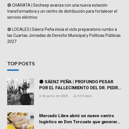
🔴 CHARATA | Secheep avanza con una nueva estación
transformadora y un centro de distribución para fortalecer el
servicio eléctrico
🔴 LOCALES | Sáenz Peña inicia el ciclo preparatorio rumbo a
las Cuartas Jornadas de Derecho Municipal y Políticas Públicas
2027
TOP POSTS
⚫ SÁENZ PEÑA | PROFUNDO PESAR
POR EL FALLECIMIENTO DEL DR. PEDRO
MARTORELL
2 de junio de 2026
63
Views
Mercado Libre abrió un nuevo centro
logístico en Don Torcuato que generará
900 empleos: cómo enviar el CV