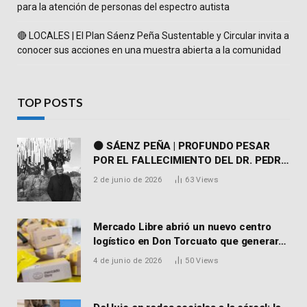
para la atención de personas del espectro autista
🔴 LOCALES | El Plan Sáenz Peña Sustentable y Circular invita a
conocer sus acciones en una muestra abierta a la comunidad
TOP POSTS
⚫ SÁENZ PEÑA | PROFUNDO PESAR
POR EL FALLECIMIENTO DEL DR. PEDRO
MARTORELL
2 de junio de 2026
63
Views
Mercado Libre abrió un nuevo centro
logístico en Don Torcuato que generará
900 empleos: cómo enviar el CV
4 de junio de 2026
50
Views