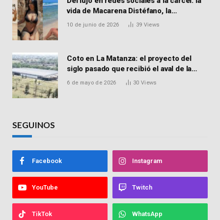
Del lujo en redes sociales a la cárcel: la
vida de Macarena Distéfano, la
influencer de San Martín acusada de
10 de junio de 2026
39
Views
vender drogas
Coto en La Matanza: el proyecto del
siglo pasado que recibió el aval de la
Justicia para reactivar una obra frenada
6 de mayo de 2026
30
Views
hace 15 años
SEGUINOS
Facebook
Instagram
YouTube
Twitch
TikTok
WhatsApp