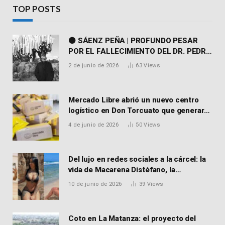
TOP POSTS
⚫ SÁENZ PEÑA | PROFUNDO PESAR
POR EL FALLECIMIENTO DEL DR. PEDRO
MARTORELL
2 de junio de 2026
63
Views
Mercado Libre abrió un nuevo centro
logístico en Don Torcuato que generará
900 empleos: cómo enviar el CV
4 de junio de 2026
50
Views
Del lujo en redes sociales a la cárcel: la
vida de Macarena Distéfano, la
influencer de San Martín acusada de
10 de junio de 2026
39
Views
vender drogas
Coto en La Matanza: el proyecto del