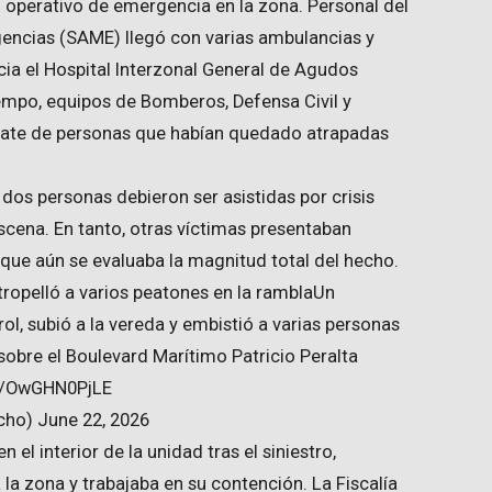
o operativo de emergencia en la zona. Personal del
ncias (SAME) llegó con varias ambulancias y
cia el Hospital Interzonal General de Agudos
iempo, equipos de Bomberos, Defensa Civil y
escate de personas que habían quedado atrapadas
dos personas debieron ser asistidas por crisis
scena. En tanto, otras víctimas presentaban
nque aún se evaluaba la magnitud total del hecho.
ropelló a varios peatones en la ramblaUn
rol, subió a la vereda y embistió a varias personas
obre el Boulevard Marítimo Patricio Peralta
com/OwGHN0PjLE
ho) June 22, 2026
el interior de la unidad tras el siniestro,
 la zona y trabajaba en su contención. La Fiscalía