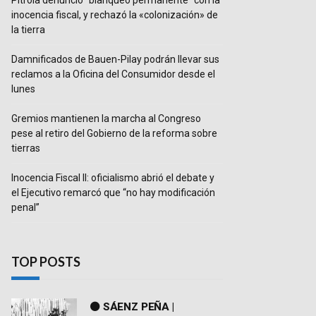
Pitrola denunció “blanqueo permanente” con la
inocencia fiscal, y rechazó la «colonización» de
la tierra
Damnificados de Bauen-Pilay podrán llevar sus
reclamos a la Oficina del Consumidor desde el
lunes
Gremios mantienen la marcha al Congreso
pese al retiro del Gobierno de la reforma sobre
tierras
Inocencia Fiscal II: oficialismo abrió el debate y
el Ejecutivo remarcó que “no hay modificación
penal”
TOP POSTS
⚫ SÁENZ PEÑA |