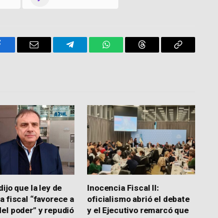
Facebook
Email
Telegram
WhatsApp
Threads
Copy
Link
ijo que la ley de
Inocencia Fiscal II:
a fiscal “favorece a
oficialismo abrió el debate
el poder” y repudió
y el Ejecutivo remarcó que