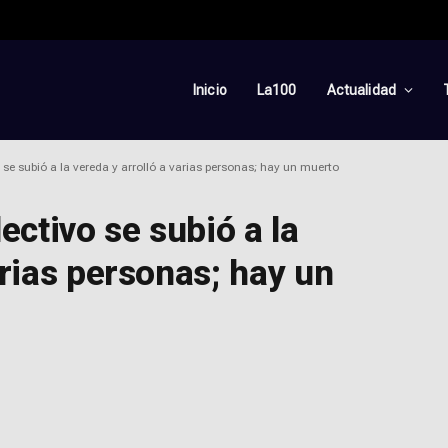
Inicio
La100
Actualidad
 se subió a la vereda y arrolló a varias personas; hay un muerto
ectivo se subió a la
arias personas; hay un