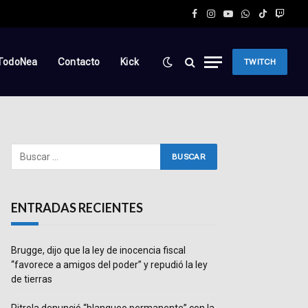
Facebook
Instagram
YouTube
WhatsApp
TikTok
Twitc
TodoNea
Contacto
Kick
TWITCH
ENTRADAS RECIENTES
Brugge, dijo que la ley de inocencia fiscal
“favorece a amigos del poder” y repudió la ley
de tierras