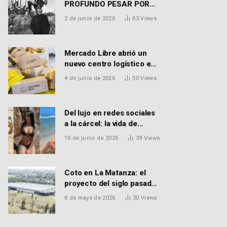
PROFUNDO PESAR POR
EL FALLECIMIENTO DEL
2 de junio de 2026
63
Views
DR. PEDRO MARTORELL
Mercado Libre abrió un
nuevo centro logístico en
Don Torcuato que
4 de junio de 2026
50
Views
generará 900 empleos:
cómo enviar el CV
Del lujo en redes sociales
a la cárcel: la vida de
Macarena Distéfano, la
10 de junio de 2026
39
Views
influencer de San Martín
acusada de vender drogas
Coto en La Matanza: el
proyecto del siglo pasado
que recibió el aval de la
6 de mayo de 2026
30
Views
Justicia para reactivar una
obra frenada hace 15 años