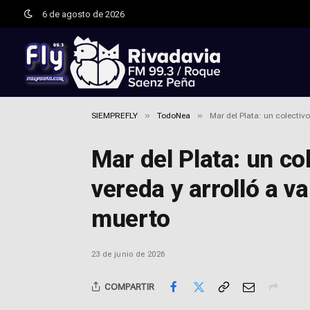
6 de agosto de 2026
»
»
SIEMPREFLY
TodoNea
Mar del Plata: un colectivo
Mar del Plata: un col
vereda y arrolló a v
muerto
23 de junio de 2026
COMPARTIR