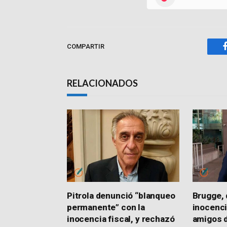
COMPARTIR
RELACIONADOS
Pitrola denunció “blanqueo
Brugge, d
permanente” con la
inocenci
inocencia fiscal, y rechazó
amigos d