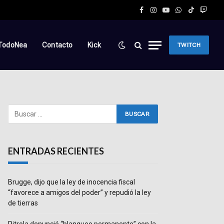
Facebook
Instagram
YouTube
WhatsApp
TikTok
Twitc
TodoNea
Contacto
Kick
TWITCH
ENTRADAS RECIENTES
Brugge, dijo que la ley de inocencia fiscal
“favorece a amigos del poder” y repudió la ley
de tierras