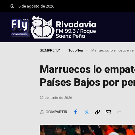
6 de agosto de 2026
»
»
SIEMPREFLY
TodoNea
Marruecos lo empató en el 
Marruecos lo empató 
Países Bajos por pe
30 de junio de 2026
COMPARTIR