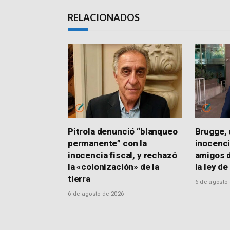
RELACIONADOS
Pitrola denunció “blanqueo
Brugge, d
permanente” con la
inocenci
inocencia fiscal, y rechazó
amigos d
la «colonización» de la
la ley de
tierra
6 de agosto
6 de agosto de 2026