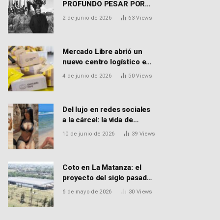
PROFUNDO PESAR POR
EL FALLECIMIENTO DEL
2 de junio de 2026
63
Views
DR. PEDRO MARTORELL
Mercado Libre abrió un
nuevo centro logístico en
Don Torcuato que
4 de junio de 2026
50
Views
generará 900 empleos:
cómo enviar el CV
Del lujo en redes sociales
a la cárcel: la vida de
Macarena Distéfano, la
10 de junio de 2026
39
Views
influencer de San Martín
acusada de vender drogas
Coto en La Matanza: el
proyecto del siglo pasado
que recibió el aval de la
6 de mayo de 2026
30
Views
Justicia para reactivar una
obra frenada hace 15 años