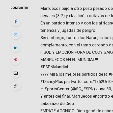
Marruecos bajó a otro peso pesado del 
COMPARTIR
penales (3-2) y clasificó a octavos de 
En un partido intenso y con los afric
tenencia y jugadas de peligro.
Sin embargo, fueron los Naranjas los q
complemento, con el tanto cargado d
¡¡¡GOL Y EMOCIÓN PURA DE CODY GAK
MARRUECOS EN EL MUNDIAL!!!
#ESPNMundial
???? Mirá los mejores partidos de la 
#DisneyPlus pic.twitter.com/1a52Urf0
— SportsCenter (@SC_ESPN) June 30,
Y antes del final, Marruecos encontró el
cabezazo de Diop.
EMPATE AGÓNICO: Diop ganó de cabeza