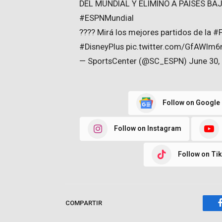
DEL MUNDIAL Y ELIMINÓ A PAÍSES BA
#ESPNMundial
???? Mirá los mejores partidos de la 
#DisneyPlus pic.twitter.com/GfAWIm
— SportsCenter (@SC_ESPN) June 30,
Follow on Google
Follow on Instagram
Follow on Ti
COMPARTIR