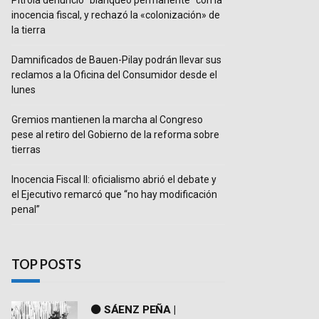
Pitrola denunció “blanqueo permanente” con la
inocencia fiscal, y rechazó la «colonización» de
la tierra
Damnificados de Bauen-Pilay podrán llevar sus
reclamos a la Oficina del Consumidor desde el
lunes
Gremios mantienen la marcha al Congreso
pese al retiro del Gobierno de la reforma sobre
tierras
Inocencia Fiscal II: oficialismo abrió el debate y
el Ejecutivo remarcó que “no hay modificación
penal”
TOP POSTS
⚫ SÁENZ PEÑA |