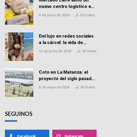
Mercado Libre abrió un
nuevo centro logístico en
Don Torcuato que
4 de junio de 2026
50
Views
generará 900 empleos:
cómo enviar el CV
Del lujo en redes sociales
a la cárcel: la vida de
Macarena Distéfano, la
10 de junio de 2026
39
Views
influencer de San Martín
acusada de vender drogas
Coto en La Matanza: el
proyecto del siglo pasado
que recibió el aval de la
6 de mayo de 2026
30
Views
Justicia para reactivar una
obra frenada hace 15 años
SEGUINOS
Facebook
Instagram