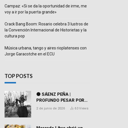
Campaz: «Si se da la oportunidad de irme, me
voy a ir por la puerta grande»
Crack Bang Boom: Rosario celebra 3 lustros de
la Convención Internacional de Historietas y la
cultura pop
Música urbana, tango y aires rioplatenses con
Jorge Garacotche en el ECU
TOP POSTS
⚫ SÁENZ PEÑA |
PROFUNDO PESAR POR
EL FALLECIMIENTO DEL
2 de junio de 2026
63
Views
DR. PEDRO MARTORELL