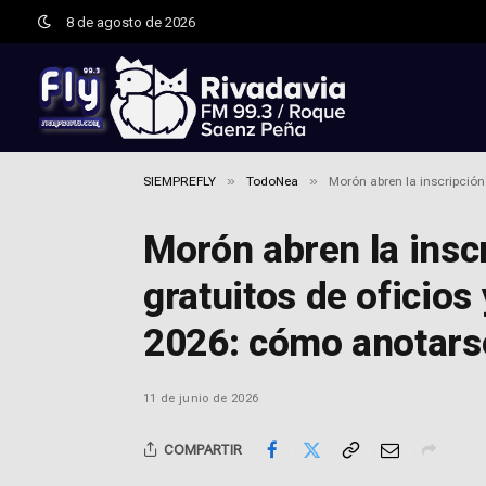
8 de agosto de 2026
»
»
SIEMPREFLY
TodoNea
Morón abren la inscripción
Morón abren la insc
gratuitos de oficios
2026: cómo anotars
11 de junio de 2026
COMPARTIR