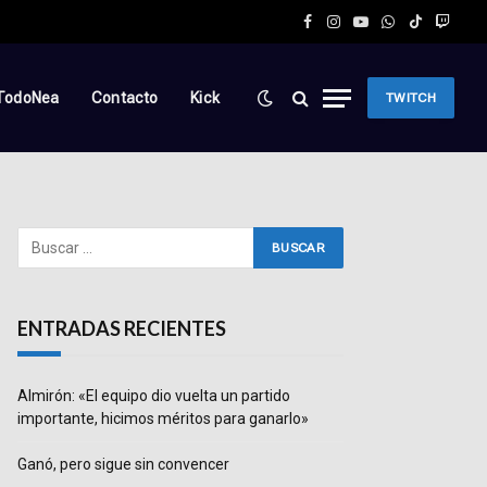
Facebook
Instagram
YouTube
WhatsApp
TikTok
Twitc
TodoNea
Contacto
Kick
TWITCH
ENTRADAS RECIENTES
Almirón: «El equipo dio vuelta un partido
importante, hicimos méritos para ganarlo»
Ganó, pero sigue sin convencer