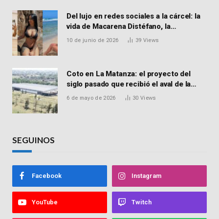
Del lujo en redes sociales a la cárcel: la
vida de Macarena Distéfano, la
influencer de San Martín acusada de
10 de junio de 2026
39
Views
vender drogas
Coto en La Matanza: el proyecto del
siglo pasado que recibió el aval de la
Justicia para reactivar una obra frenada
6 de mayo de 2026
30
Views
hace 15 años
SEGUINOS
Facebook
Instagram
YouTube
Twitch