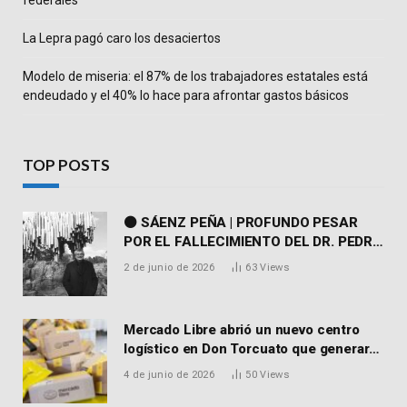
federales
La Lepra pagó caro los desaciertos
Modelo de miseria: el 87% de los trabajadores estatales está
endeudado y el 40% lo hace para afrontar gastos básicos
TOP POSTS
⚫ SÁENZ PEÑA | PROFUNDO PESAR
POR EL FALLECIMIENTO DEL DR. PEDRO
MARTORELL
2 de junio de 2026
63
Views
Mercado Libre abrió un nuevo centro
logístico en Don Torcuato que generará
900 empleos: cómo enviar el CV
4 de junio de 2026
50
Views