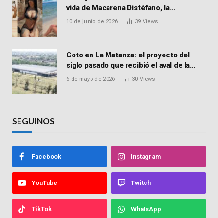
vida de Macarena Distéfano, la
influencer de San Martín acusada de
10 de junio de 2026
39
Views
vender drogas
Coto en La Matanza: el proyecto del
siglo pasado que recibió el aval de la
Justicia para reactivar una obra frenada
6 de mayo de 2026
30
Views
hace 15 años
SEGUINOS
Facebook
Instagram
YouTube
Twitch
TikTok
WhatsApp