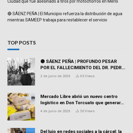
Ciudad que fue asesinado a tiros por motochorros en Merlo
🔴 SÁENZ PEÑA | El Municipio refuerza la distribución de agua
mientras SAMEEP trabaja para restablecer el servicio
TOP POSTS
⚫ SÁENZ PEÑA | PROFUNDO PESAR
POR EL FALLECIMIENTO DEL DR. PEDRO
MARTORELL
2 de junio de 2026
63
Views
Mercado Libre abrió un nuevo centro
logístico en Don Torcuato que generará
900 empleos: cómo enviar el CV
4 de junio de 2026
50
Views
Del lujo en redes sociales a la cárcel: la