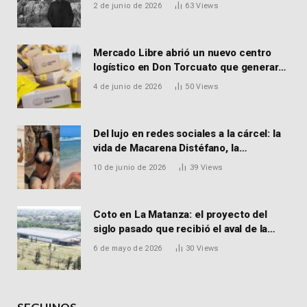
MARTORELL
2 de junio de 2026
63
Views
Mercado Libre abrió un nuevo centro
logístico en Don Torcuato que generará
900 empleos: cómo enviar el CV
4 de junio de 2026
50
Views
Del lujo en redes sociales a la cárcel: la
vida de Macarena Distéfano, la
influencer de San Martín acusada de
10 de junio de 2026
39
Views
vender drogas
Coto en La Matanza: el proyecto del
siglo pasado que recibió el aval de la
Justicia para reactivar una obra frenada
6 de mayo de 2026
30
Views
hace 15 años