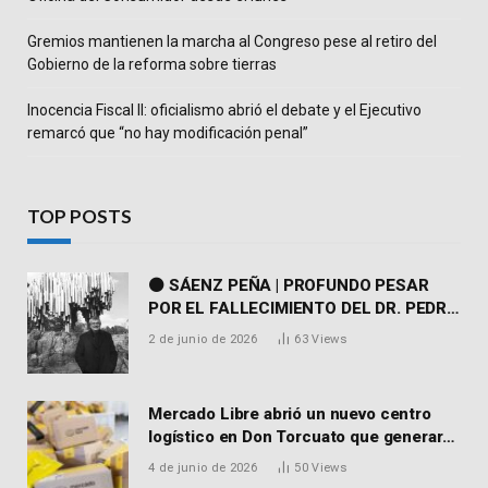
Gremios mantienen la marcha al Congreso pese al retiro del
Gobierno de la reforma sobre tierras
Inocencia Fiscal II: oficialismo abrió el debate y el Ejecutivo
remarcó que “no hay modificación penal”
TOP POSTS
⚫ SÁENZ PEÑA | PROFUNDO PESAR
POR EL FALLECIMIENTO DEL DR. PEDRO
MARTORELL
2 de junio de 2026
63
Views
Mercado Libre abrió un nuevo centro
logístico en Don Torcuato que generará
900 empleos: cómo enviar el CV
4 de junio de 2026
50
Views