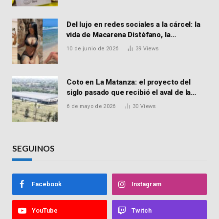
Del lujo en redes sociales a la cárcel: la
vida de Macarena Distéfano, la
influencer de San Martín acusada de
10 de junio de 2026
39
Views
vender drogas
Coto en La Matanza: el proyecto del
siglo pasado que recibió el aval de la
Justicia para reactivar una obra frenada
6 de mayo de 2026
30
Views
hace 15 años
SEGUINOS
Facebook
Instagram
YouTube
Twitch