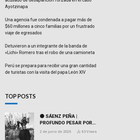
acusado de desaparición forzada en el caso
Ayotzinapa
Una agencia fue condenada a pagar más de
$60 millones a cinco familias por un frustrado
viaje de egresados
Detuvieron a un integrante de la banda de
«Lichi» Romero tras el robo de una camioneta
Perú se prepara para recibir una gran cantidad
de turistas con la visita del papa León XIV
TOP POSTS
⚫ SÁENZ PEÑA |
PROFUNDO PESAR POR
EL FALLECIMIENTO DEL
2 de junio de 2026
63
Views
DR. PEDRO MARTORELL