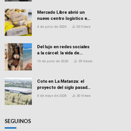
Mercado Libre abrió un
nuevo centro logístico en
Don Torcuato que
4 de junio de 2026
50
Views
generará 900 empleos:
cómo enviar el CV
Del lujo en redes sociales
a la cárcel: la vida de
Macarena Distéfano, la
10 de junio de 2026
39
Views
influencer de San Martín
acusada de vender drogas
Coto en La Matanza: el
proyecto del siglo pasado
que recibió el aval de la
6 de mayo de 2026
30
Views
Justicia para reactivar una
obra frenada hace 15 años
SEGUINOS