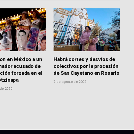
on en México a un
Habrá cortes y desvíos de
nador acusado de
colectivos por la procesión
ción forzada en el
de San Cayetano en Rosario
otzinapa
7 de agosto de 2026
 de 2026