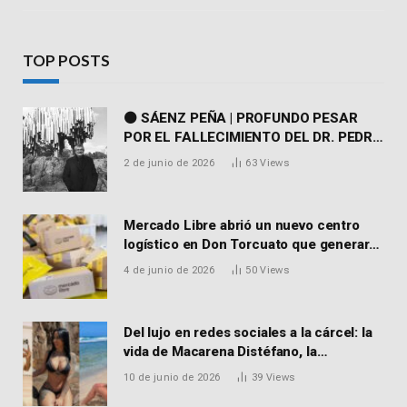
TOP POSTS
⚫ SÁENZ PEÑA | PROFUNDO PESAR
POR EL FALLECIMIENTO DEL DR. PEDRO
MARTORELL
2 de junio de 2026
63
Views
Mercado Libre abrió un nuevo centro
logístico en Don Torcuato que generará
900 empleos: cómo enviar el CV
4 de junio de 2026
50
Views
Del lujo en redes sociales a la cárcel: la
vida de Macarena Distéfano, la
influencer de San Martín acusada de
10 de junio de 2026
39
Views
vender drogas