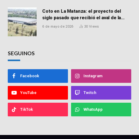
Coto en La Matanza: el proyecto del
siglo pasado que recibió el aval de la
Justicia para reactivar una obra frenada
6 de mayo de 2026
30
Views
hace 15 años
SEGUINOS
Facebook
Instagram
YouTube
Twitch
TikTok
WhatsApp