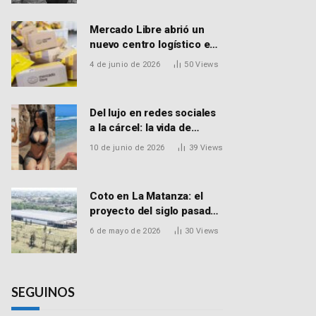
Mercado Libre abrió un
nuevo centro logístico en
Don Torcuato que
4 de junio de 2026
50
Views
generará 900 empleos:
cómo enviar el CV
Del lujo en redes sociales
a la cárcel: la vida de
Macarena Distéfano, la
10 de junio de 2026
39
Views
influencer de San Martín
acusada de vender drogas
Coto en La Matanza: el
proyecto del siglo pasado
que recibió el aval de la
6 de mayo de 2026
30
Views
Justicia para reactivar una
obra frenada hace 15 años
SEGUINOS