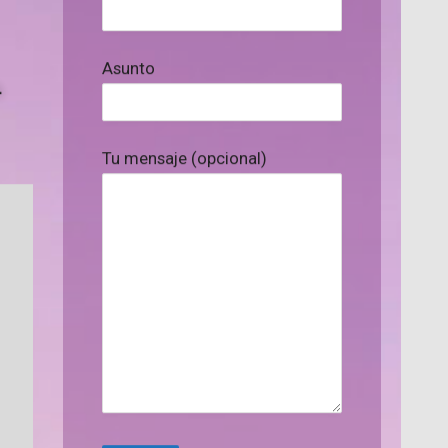
Asunto
4
Tu mensaje (opcional)