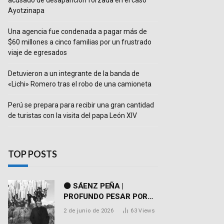
acusado de desaparición forzada en el caso
Ayotzinapa
Una agencia fue condenada a pagar más de
$60 millones a cinco familias por un frustrado
viaje de egresados
Detuvieron a un integrante de la banda de
«Lichi» Romero tras el robo de una camioneta
Perú se prepara para recibir una gran cantidad
de turistas con la visita del papa León XIV
TOP POSTS
⚫ SÁENZ PEÑA |
PROFUNDO PESAR POR
EL FALLECIMIENTO DEL
2 de junio de 2026
63
Views
DR. PEDRO MARTORELL