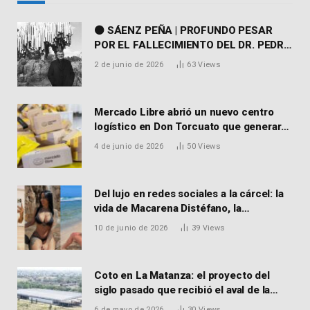
⚫ SÁENZ PEÑA | PROFUNDO PESAR
POR EL FALLECIMIENTO DEL DR. PEDRO
MARTORELL
2 de junio de 2026
63
Views
Mercado Libre abrió un nuevo centro
logístico en Don Torcuato que generará
900 empleos: cómo enviar el CV
4 de junio de 2026
50
Views
Del lujo en redes sociales a la cárcel: la
vida de Macarena Distéfano, la
influencer de San Martín acusada de
10 de junio de 2026
39
Views
vender drogas
Coto en La Matanza: el proyecto del
siglo pasado que recibió el aval de la
Justicia para reactivar una obra frenada
6 de mayo de 2026
30
Views