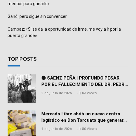
méritos para ganarlo»
Ganó, pero sigue sin convencer
Campaz: «Si se da la oportunidad de irme, me voy a ir por la
puerta grande»
TOP POSTS
⚫ SÁENZ PEÑA | PROFUNDO PESAR
POR EL FALLECIMIENTO DEL DR. PEDRO
MARTORELL
2 de junio de 2026
63
Views
Mercado Libre abrió un nuevo centro
logístico en Don Torcuato que generará
900 empleos: cómo enviar el CV
4 de junio de 2026
50
Views