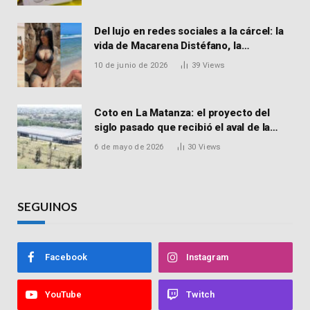
Del lujo en redes sociales a la cárcel: la
vida de Macarena Distéfano, la
influencer de San Martín acusada de
10 de junio de 2026
39
Views
vender drogas
Coto en La Matanza: el proyecto del
siglo pasado que recibió el aval de la
Justicia para reactivar una obra frenada
6 de mayo de 2026
30
Views
hace 15 años
SEGUINOS
Facebook
Instagram
YouTube
Twitch