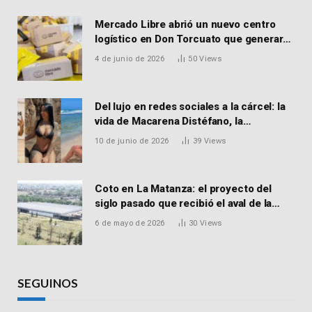
Mercado Libre abrió un nuevo centro
logístico en Don Torcuato que generará
900 empleos: cómo enviar el CV
4 de junio de 2026
50
Views
Del lujo en redes sociales a la cárcel: la
vida de Macarena Distéfano, la
influencer de San Martín acusada de
10 de junio de 2026
39
Views
vender drogas
Coto en La Matanza: el proyecto del
siglo pasado que recibió el aval de la
Justicia para reactivar una obra frenada
6 de mayo de 2026
30
Views
hace 15 años
SEGUINOS