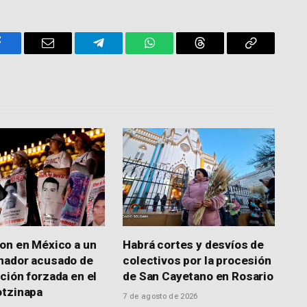
Facebook
Email
Telegram
WhatsApp
Threads
Copy
Link
on en México a un
Habrá cortes y desvíos de
nador acusado de
colectivos por la procesión
ción forzada en el
de San Cayetano en Rosario
otzinapa
7 de agosto de 2026