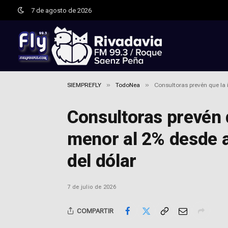
7 de agosto de 2026
»
»
SIEMPREFLY
TodoNea
Consultoras prevén que la 
Consultoras prevén q
menor al 2% desde 
del dólar
7 de julio de 2026
COMPARTIR