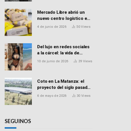
Mercado Libre abrió un
nuevo centro logístico en
Don Torcuato que
4 de junio de 2026
50
Views
generará 900 empleos:
cómo enviar el CV
Del lujo en redes sociales
a la cárcel: la vida de
Macarena Distéfano, la
10 de junio de 2026
39
Views
influencer de San Martín
acusada de vender drogas
Coto en La Matanza: el
proyecto del siglo pasado
que recibió el aval de la
6 de mayo de 2026
30
Views
Justicia para reactivar una
obra frenada hace 15 años
SEGUINOS