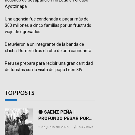
acusado de desaparición forzada en el caso
Ayotzinapa
Una agencia fue condenada a pagar más de
$60 millones a cinco familias por un frustrado
viaje de egresados
Detuvieron a un integrante de la banda de
«Lichi» Romero tras el robo de una camioneta
Perú se prepara para recibir una gran cantidad
de turistas con la visita del papa León XIV
TOP POSTS
⚫ SÁENZ PEÑA |
PROFUNDO PESAR POR
EL FALLECIMIENTO DEL
2 de junio de 2026
63
Views
DR. PEDRO MARTORELL