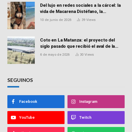
Del lujo en redes sociales a la cárcel: la
vida de Macarena Distéfano, la
influencer de San Martín acusada de
10 de junio de 2026
39
Views
vender drogas
Coto en La Matanza: el proyecto del
siglo pasado que recibió el aval de la
Justicia para reactivar una obra frenada
6 de mayo de 2026
30
Views
hace 15 años
SEGUINOS
Facebook
Instagram
YouTube
Twitch