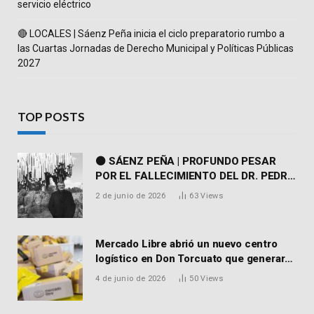
servicio eléctrico
🔴 LOCALES | Sáenz Peña inicia el ciclo preparatorio rumbo a
las Cuartas Jornadas de Derecho Municipal y Políticas Públicas
2027
TOP POSTS
⚫ SÁENZ PEÑA | PROFUNDO PESAR
POR EL FALLECIMIENTO DEL DR. PEDRO
MARTORELL
2 de junio de 2026
63
Views
Mercado Libre abrió un nuevo centro
logístico en Don Torcuato que generará
900 empleos: cómo enviar el CV
4 de junio de 2026
50
Views